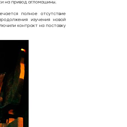
ки на привод агломашины.
мечается полное отсутствие
продолжения изучения новой
лючили контракт на поставку