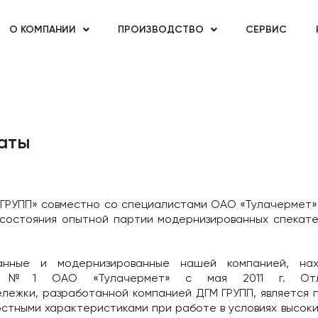
О КОМПАНИИ
ПРОИЗВОДСТВО
СЕРВИС
аты
ГРУПП» совместно со специалистами ОАО «Тулачермет» (
 состояния опытной партии модернизированных спекате
танные и модернизированные нашей компанией, нах
е №1 ОАО «Тулачермет» с мая 2011 г. Отли
ележки, разработанной компанией ДГМ ГРУПП, является 
стными характеристиками при работе в условиях высоки