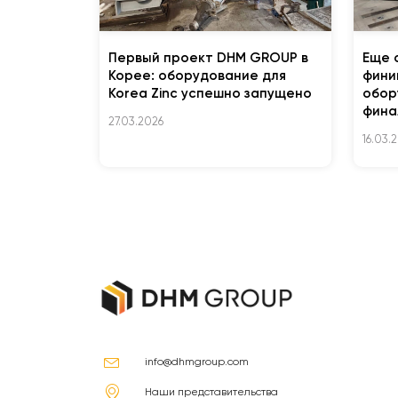
Первый проект DHM GROUP в
Еще 
Корее: оборудование для
фини
Korea Zinc успешно запущено
обор
фина
27.03.2026
16.03.
info@dhmgroup.com
Наши представительства