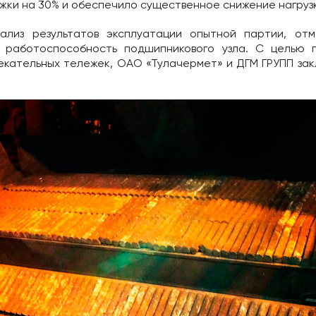
жки на 30% и обеспечило существенное снижение нагруз
ализ результатов эксплуатации опытной партии, от
 работоспособность подшипникового узла. С целью 
екательных тележек, ОАО «Тулачермет» и ДГМ ГРУПП зак