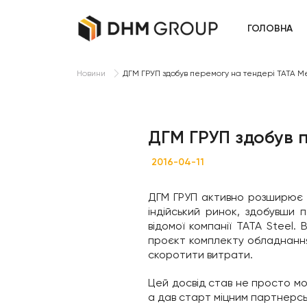
ГОЛОВНА
ДГМ ГРУП здобув перемогу на тендері TATA Me
Новини
ДГМ ГРУП здобув п
2016-04-11
ДГМ ГРУП активно розширює г
індійський ринок, здобувши
відомої компанії TATA Steel.
проєкт комплекту обладнання
скоротити витрати.
Цей досвід став не просто мо
а дав старт міцним партнерсь