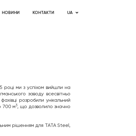
НОВИНИ
КОНТАКТИ
UA
 році ми з успіхом вийшли на
манського заводу всесвітньо
 фахівці розробили унікальний
3
о 700 м
, що дозволило значно
ьним рішенням для TATA Steel,