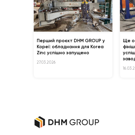
Перший проєкт DHM GROUP у
Ще о
Кореї: обладнання для Korea
фіні
Zinc успішно запущено
успі
заво
27.03.2026
16.03.