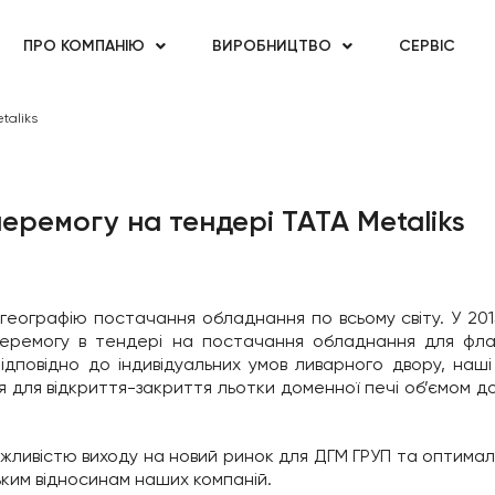
ПРО КОМПАНІЮ
ВИРОБНИЦТВО
СЕРВІС
taliks
еремогу на тендері TATA Metaliks
еографію постачання обладнання по всьому світу. У 2015
 перемогу в тендері на постачання обладнання для флаг
 Відповідно до індивідуальних умов ливарного двору, наші
 для відкриття-закриття льотки доменної печі об’ємом д
жливістю виходу на новий ринок для ДГМ ГРУП та оптимал
ким відносинам наших компаній.