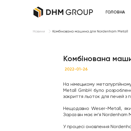
ГОЛОВНА
Комбінована машина для Nordenham Metall
Новини
Комбінована маши
2022-01-26
На німецькому металургійном
Metall GmbH було розроблено
закриття льоток для печей з 
Нещодавно Weser-Metall, яки
Зараз він має ім’я Nordenham
У процесі оновлення Nordenham