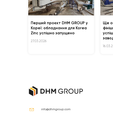
Перший проєкт DHM GROUP у
Ще о
Кореї: обладнання для Korea
фіні
Zinc успішно запущено
успі
заво
27.03.2026
16.03.
info@dhmgroup.com