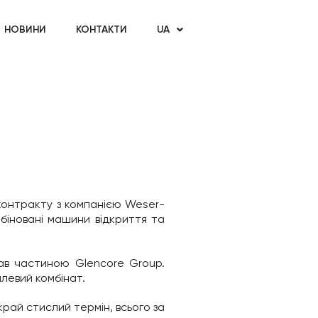
НОВИНИ
КОНТАКТИ
UA
контракту з компанією Weser-
біновані машини відкриття та
тав частиною Glencore Group.
левий комбінат.
край стислий термін, всього за