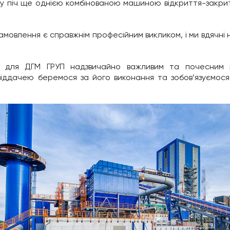
ючу піч ще однією комбінованою машиною відкриття-закрит
амовлення є справжнім професійним викликом, і ми вдячн
є для ДГМ ГРУП надзвичайно важливим та почесним з
 віддачею беремося за його виконання та зобов’язуємос