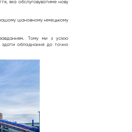
тя, яка обслуговуватиме нову
і нашому шановному німецькому
авданням. Тому ми з усією
я здати обладнання до точно