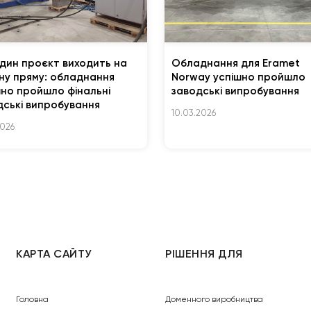
дин проєкт виходить на
Обладнання для Eramet
шну пряму: обладнання
Norway успішно пройшло
шно пройшло фінальні
заводські випробування
дські випробування
10.03.2026
2026
КАРТА САЙТУ
РІШЕННЯ ДЛЯ
Головна
Доменного виробництва