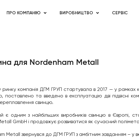
ПРО КОМПАНІЮ
ВИРОБНИЦТВО
СЕРВІС
на для Nordenham Metall
у ринку компанія ДГМ ГРУП стартувала в 2017 — у рамках 
, поставлено та введено в експлуатацію дві підвісні ком
переплавлення свинцю.
й є одним з найбільших виробників свинцю в Європі, с
 Metall GmbH і продовжує розвиватися як сучасний полімета
 Metall звернувся до ДГМ ГРУП з амбітним завданням – у в